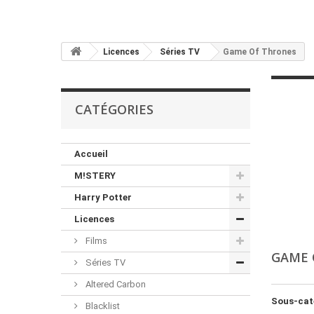
PAPETERIE
Licences
Séries TV
Game Of Thrones
CATÉGORIES
Accueil
M!STERY
Harry Potter
Licences
Films
GAME 
Séries TV
Altered Carbon
Sous-cat
Blacklist