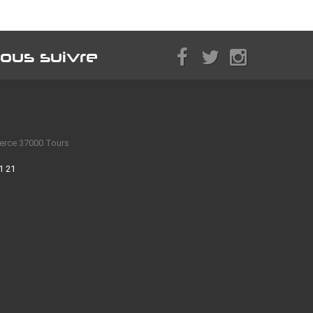
ous suivre
erce 37000 Tours
1 21