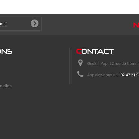
N
ONS
C
ONTACT
Geek'n Pop, 22 rue du Comm
Appelez-nous au :
02 47 21 9
nelles