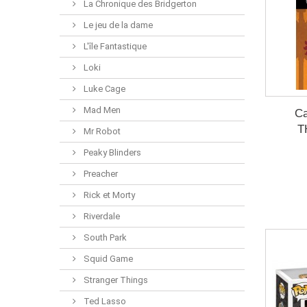
La Chronique des Bridgerton
Le jeu de la dame
L'île Fantastique
Loki
Luke Cage
Mad Men
Ca
T
Mr Robot
Peaky Blinders
Preacher
Rick et Morty
Riverdale
South Park
Squid Game
Stranger Things
Ted Lasso