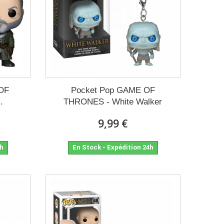
 OF
Pocket Pop GAME OF
.
THRONES - White Walker
9,99 €
4h
En Stock - Expédition 24h