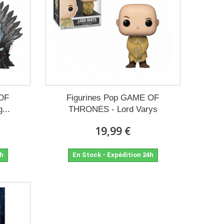
 OF
Figurines Pop GAME OF
...
THRONES - Lord Varys
19,99 €
4h
En Stock - Expédition 24h