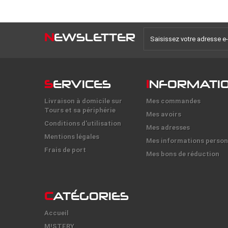
N
EWSLETTER
S
ERVICES
I
NFORMATI
Livraison à domicile sur
Mes commandes
Tours et sa périphérie
Mes avoirs
Conditions d'utilisation
Mes adresses
Mentions légales
Mes informations person
Frais de port
Mes bons de réduction
C
ATÉGORIES
Accueil
M!STERY