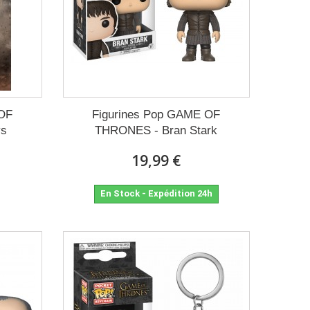
 OF
Figurines Pop GAME OF
ys
THRONES - Bran Stark
19,99 €
En Stock - Expédition 24h