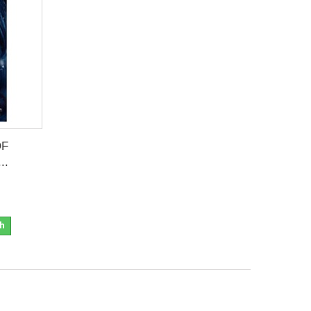
OF
..
4h