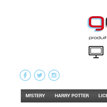
M!STERY
HARRY POTTER
LIC